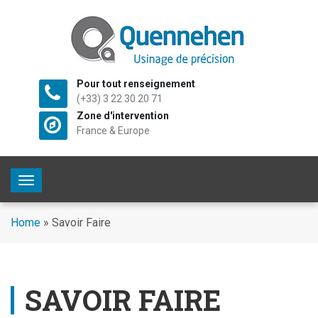
Pour tout renseignement
(+33) 3 22 30 20 71
Zone d'intervention
France & Europe
T
o
g
Home
»
Savoir Faire
g
l
e
n
SAVOIR FAIRE
a
v