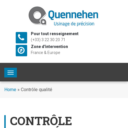
Pour tout renseignement
(+33) 3 22 30 20 71
Zone d'intervention
France & Europe
T
o
g
Home
»
Contrôle qualité
g
l
e
n
CONTRÔLE
a
v